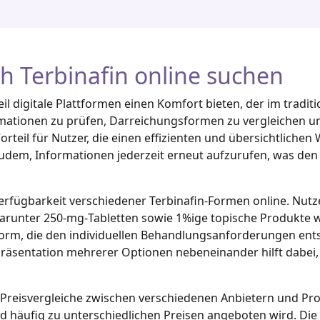
Terbinafin online suchen
il digitale Plattformen einen Komfort bieten, der im tradit
ormationen zu prüfen, Darreichungsformen zu vergleichen 
Vorteil für Nutzer, die einen effizienten und übersichtlich
udem, Informationen jederzeit erneut aufzurufen, was den
e Verfügbarkeit verschiedener Terbinafin‑Formen online. Nut
darunter 250‑mg‑Tabletten sowie 1%ige topische Produkte wi
form, die den individuellen Behandlungsanforderungen entsp
räsentation mehrerer Optionen nebeneinander hilft dabei
reisvergleiche zwischen verschiedenen Anbietern und Produ
 und häufig zu unterschiedlichen Preisen angeboten wird. D