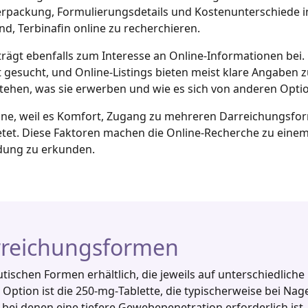
Verpackung, Formulierungsdetails und Kostenunterschiede i
und, Terbinafin online zu recherchieren.
 trägt ebenfalls zum Interesse an Online‑Informationen bei
t gesucht, und Online‑Listings bieten meist klare Angaben 
stehen, was sie erwerben und wie es sich von anderen Opti
ne, weil es Komfort, Zugang zu mehreren Darreichungsfor
tet. Diese Faktoren machen die Online‑Recherche zu einem
idung zu erkunden.
rreichungsformen
tischen Formen erhältlich, die jeweils auf unterschiedlich
Option ist die 250‑mg‑Tablette, die typischerweise bei Na
ei denen eine tiefere Gewebepenetration erforderlich ist. 