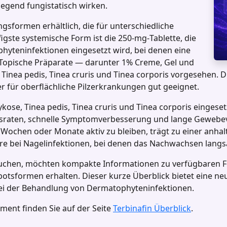
iegend fungistatisch wirken.
sformen erhältlich, die für unterschiedliche
figste systemische Form ist die 250‑mg‑Tablette, die
hyteninfektionen eingesetzt wird, bei denen eine
. Topische Präparate — darunter 1% Creme, Gel und
 Tinea pedis, Tinea cruris und Tinea corporis vorgesehen. 
er für oberflächliche Pilzerkrankungen gut geeignet.
kose, Tinea pedis, Tinea cruris und Tinea corporis eingese
ngsraten, schnelle Symptomverbesserung und lange Gewebeve
r Wochen oder Monate aktiv zu bleiben, trägt zu einer anh
re bei Nagelinfektionen, bei denen das Nachwachsen langs
n suchen, möchten kompakte Informationen zu verfügbaren
otsformen erhalten. Dieser kurze Überblick bietet eine n
bei der Behandlung von Dermatophyteninfektionen.
ment finden Sie auf der Seite
Terbinafin Überblick
.