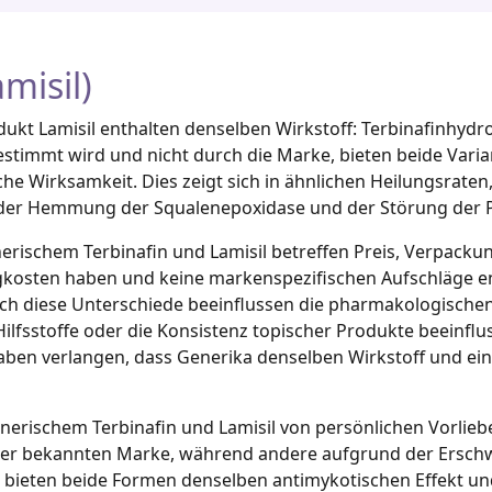
misil)
kt Lamisil enthalten denselben Wirkstoff: Terbinafinhydr
stimmt wird und nicht durch die Marke, bieten beide Varia
che Wirksamkeit. Dies zeigt sich in ähnlichen Heilungsrat
er Hemmung der Squalenepoxidase und der Störung der P
erischem Terbinafin und Lamisil betreffen Preis, Verpackung
ngkosten haben und keine markenspezifischen Aufschläge e
doch diese Unterschiede beeinflussen die pharmakologischen
 Hilfsstoffe oder die Konsistenz topischer Produkte beeinf
gaben verlangen, dass Generika denselben Wirkstoff und ein 
enerischem Terbinafin und Lamisil von persönlichen Vorlie
ner bekannten Marke, während andere aufgrund der Erschwi
 bieten beide Formen denselben antimykotischen Effekt und