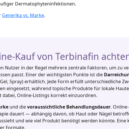
häufiger Dermatophyteninfektionen.
r
Generika vs. Marke
.
e-Kauf von Terbinafin achten
en Nutzer in der Regel mehrere zentrale Faktoren, um zu ve
ssen passt. Einer der wichtigsten Punkte ist die
Darreichu
el, Spray) erhältlich. Jede Form erfüllt unterschiedliche Z
 eingesetzt, während topische Produkte für lokale Haute
t dabei, Online‑Listings korrekt einzuordnen.
ärke
und die
voraussichtliche Behandlungsdauer
. Onlin
apie dauert — abhängig davon, ob Haut oder Nägel betroffe
ussieht und wie viel Produkt benötigt werden könnte. Ein
ner Formate.