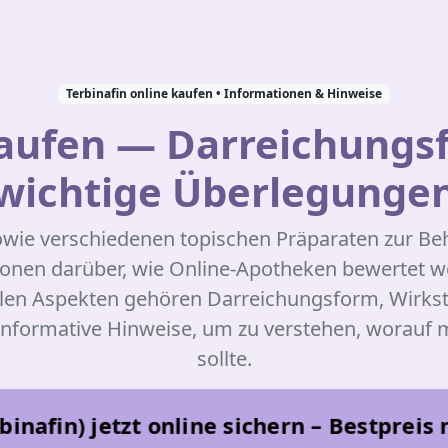
Terbinafin online kaufen • Informationen & Hinweise
 kaufen — Darreichungs
wichtige Überlegunge
 sowie verschiedenen topischen Präparaten zur B
ationen darüber, wie Online-Apotheken bewertet
alen Aspekten gehören Darreichungsform, Wirkstä
e, informative Hinweise, um zu verstehen, worauf
sollte.
rbinafin) jetzt online sichern – Bestpreis