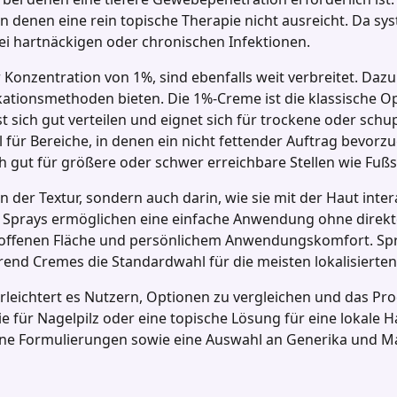
in denen eine rein topische Therapie nicht ausreicht. Da sy
 bei hartnäckigen oder chronischen Infektionen.
r Konzentration von 1%, sind ebenfalls weit verbreitet. Da
kationsmethoden bieten. Die 1%‑Creme ist die klassische Op
sst sich gut verteilen und eignet sich für trockene oder schu
al für Bereiche, in denen ein nicht fettender Auftrag bevorz
 gut für größere oder schwer erreichbare Stellen wie Fu
n der Textur, sondern auch darin, wie sie mit der Haut inte
d Sprays ermöglichen eine einfache Anwendung ohne direkt
troffenen Fläche und persönlichem Anwendungskomfort. Spra
end Cremes die Standardwahl für die meisten lokalisierten 
erleichtert es Nutzern, Optionen zu vergleichen und das Pr
 für Nagelpilz oder eine topische Lösung für eine lokale H
dene Formulierungen sowie eine Auswahl an Generika und 