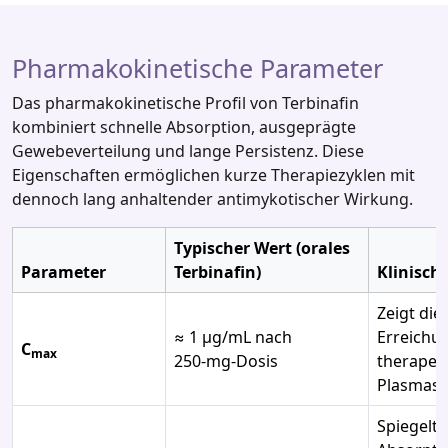
Pharmakokinetische Parameter
Das pharmakokinetische Profil von Terbinafin
kombiniert schnelle Absorption, ausgeprägte
Gewebeverteilung und lange Persistenz. Diese
Eigenschaften ermöglichen kurze Therapiezyklen mit
dennoch lang anhaltender antimykotischer Wirkung.
Typischer Wert (orales
Parameter
Terbinafin)
Klinisch
Zeigt die
≈ 1 µg/mL nach
Erreichu
C
max
250‑mg‑Dosis
therapeu
Plasmasp
Spiegelt 