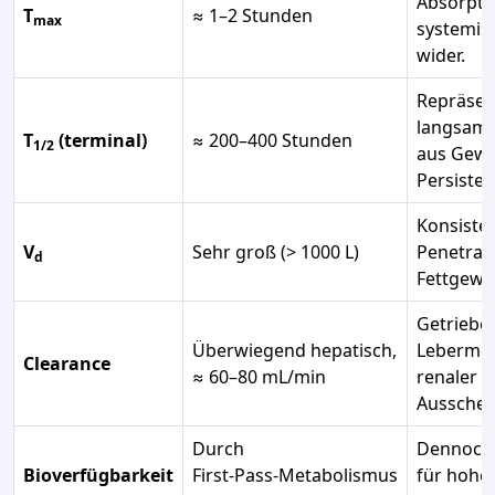
Absorpti
T
≈ 1–2 Stunden
max
systemis
wider.
Repräsent
langsame
T
(terminal)
≈ 200–400 Stunden
1/2
aus Gewe
Persisten
Konsisten
V
Sehr groß (> 1000 L)
Penetrati
d
Fettgewe
Getriebe
Überwiegend hepatisch,
Lebermet
Clearance
≈ 60–80 mL/min
renaler u
Ausschei
Durch
Dennoch 
Bioverfügbarkeit
First‑Pass‑Metabolismus
für hohe